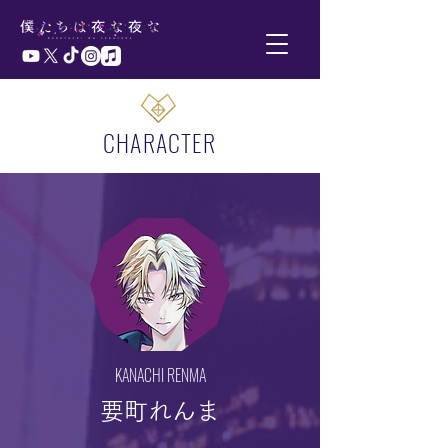
CHARACTER
KANACHI RENMA
要町れんま