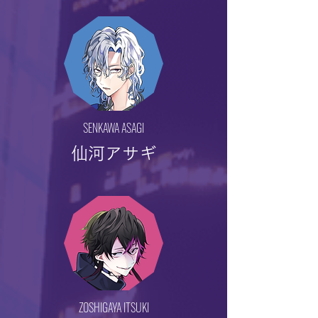
SENKAWA ASAGI
仙河アサギ
ZOSHIGAYA ITSUKI