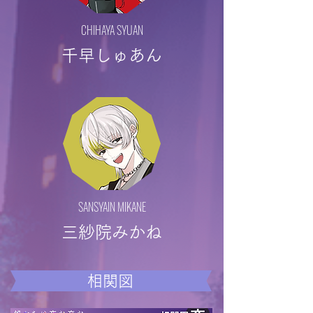
CHIHAYA SYUAN
千早しゅあん
SANSYAIN MIKANE
​三紗院みかね
相関図