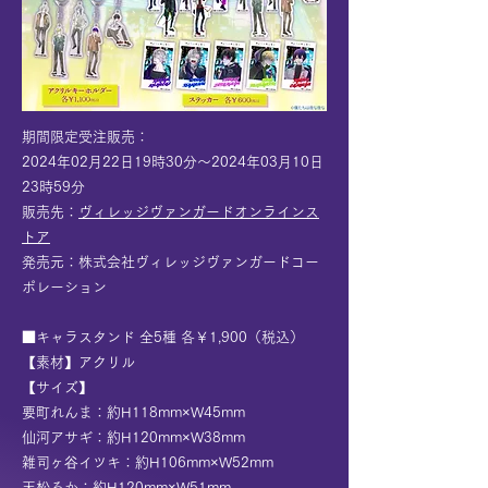
期間限定受注販売：
2024年02月22日19時30分～2024年03月10日
23時59分
販売先：
ヴィレッジヴァンガードオンラインス
トア
発売元：株式会社ヴィレッジヴァンガードコー
ポレーション
■キャラスタンド 全5種 各￥1,900（税込）
【素材】アクリル
【サイズ】
要町れんま：約H118mm×W45mm
仙河アサギ：約H120mm×W38mm
雑司ヶ⾕イツキ：約H106mm×W52mm
天松ろか：約H120mm×W51mm