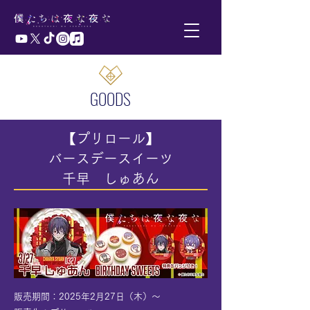
GOODS
【プリロール】
バースデースイーツ
​千早 しゅあん
販売期間：2025年2月27日（木）～