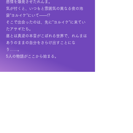
感情を爆発させたれんま。
気が付くと、いつもと雰囲気の異なる夜の池
袋”ヨルイケ”にいて――!?
そこで出会ったのは、先に”ヨルイケ”に来てい
たアサギたち。
昼とは真逆の本音がこぼれる世界で、れんまは
ありのままの自分をさらけ出すことにな
り……。
5人の物語がここから始まる。
ヨルイケ編動画
キャラクター一覧
©僕たちは夜な夜な